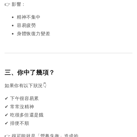
👉 影響：
精神不集中
容易疲勞
身體恢復力變差
三、你中了幾項？
如果你有以下狀況👇
✔ 下午很容易累
✔ 常常沒精神
✔ 吃很多但還是餓
✔ 排便不順
👉 很可能就是「營養失衡」造成的