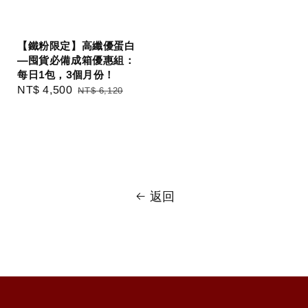
【鐵粉限定】高纖優蛋白
—囤貨必備成箱優惠組：
每日1包，3個月份！
Sale
NT$ 4,500
Regular
NT$ 6,120
price
price
返回