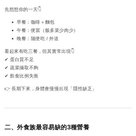
先想想你的一天👇
早餐：咖啡＋麵包
午餐：便當（飯多菜少肉少）
晚餐：隨便吃 / 外送
看起來有吃三餐，但其實常出現👇
✔ 蛋白質不足
✔ 蔬菜攝取不夠
✔ 飲食比例失衡
👉 長期下來，身體會慢慢出現「隱性缺乏」
二、外食族最容易缺的3種營養