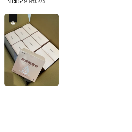
Sale
NT$ 549
Regular
NT$ 680
price
price
price
優惠