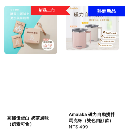
新品上市
熱銷新品
Amalaka 磁力自動攪拌
高纖優蛋白 奶茶風味
馬克杯（雙色自訂款）
（奶素可食）
Regular
NT$ 499